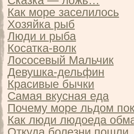
Сказка — ложь…
Как море заселилось
Хозяйка рыб
Люди и рыба
Косатка-волк
Лососевый Мальчик
Девушка-дельфин
Красивые бычки
Самая вкусная еда
Почему море льдом по
Как люди людоеда обм
Откуда болезни пошли