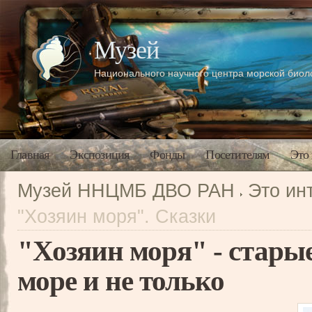
Музей
Национального научного центра морской био
Главная
Экспозиция
Фонды
Посетителям
Это
Музей ННЦМБ ДВО РАН
Это ин
"Хозяин моря". Сказки
"Хозяин моря" - старые
море и не только