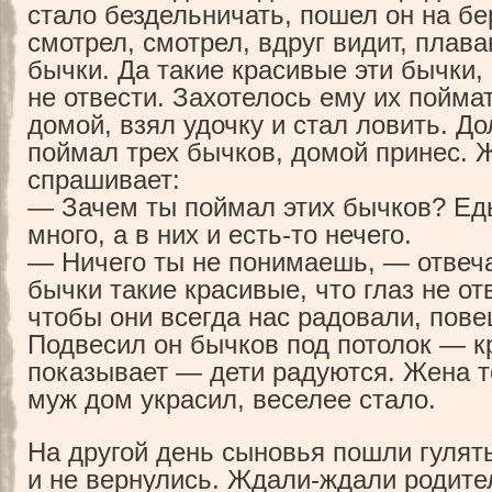
стало бездельничать, пошел он на бер
смотрел, смотрел, вдруг видит, плава
бычки. Да такие красивые эти бычки, 
не отвести. Захотелось ему их пойма
домой, взял удочку и стал ловить. До
поймал трех бычков, домой принес. 
спрашивает:
— Зачем ты поймал этих бычков? Еды
много, а в них и
есть-то
нечего.
— Ничего ты не понимаешь, — отвеч
бычки такие красивые, что глаз не от
чтобы они всегда нас радовали, пове
Подвесил он бычков под потолок — к
показывает — дети радуются. Жена 
муж дом украсил, веселее стало.
На другой день сыновья пошли гулять
и не вернулись.
Ждали-ждали
родител