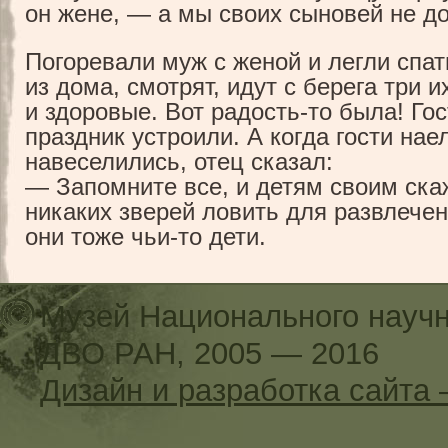
он жене, — а мы своих сыновей не д
Погоревали муж с женой и легли спа
из дома, смотрят, идут с берега три 
и здоровые. Вот
радость-то
была! Гос
праздник устроили. А когда гости нае
навеселились, отец сказал:
— Запомните все, и детям своим ска
никаких зверей ловить для развлечен
они тоже
чьи-то
дети.
Музей Национального научн
ДВО РАН, 2005 — 2016
Дизайн и разработка сайт