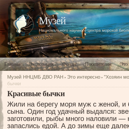
Музей
Национального научного центра морской био
Главная
Экспозиция
Фонды
Посетителям
Это
Музей ННЦМБ ДВО РАН
Это интересно
"Хозяин мо
бычки
Красивые бычки
Жили на берегу моря муж с женой, и 
сына. Один год удачный выдался: зве
заготовили, рыбы много наловили — 
запаслись едой. А до зимы еще дале