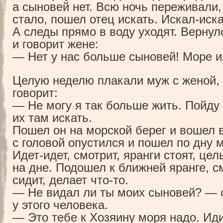
а сыновей нет. Всю ночь переживали,
стало, пошел отец искать.
Искал-иск
А следы прямо в воду уходят. Верну
и говорит жене:
— Нет у нас больше сыновей! Море и
Целую неделю плакали муж с женой,
говорит:
— Не могу я так больше жить. Пойду 
их там искать.
Пошел он на морской берег и вошел 
с головой опустился и пошел по дну 
Идет-идет
, смотрит, яранги стоят, це
на дне. Подошел к ближней яранге, с
сидит, делает
что-то
.
— Не видал ли ты моих сыновей? — 
у этого человека.
— Это тебе к Хозяину моря надо. Иди,