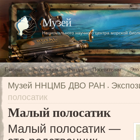
Музей
Национального научного центра морской био
Главная
Экспозиция
Фонды
Посетителям
Это
Музей ННЦМБ ДВО РАН
Экспоз
полосатик
Малый полосатик
Малый полосатик —