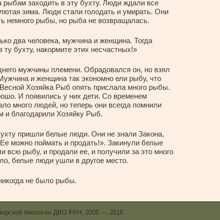
а рыбам заходить в эту бухту. Люди ждали все
лютая зима. Люди стали голодать и умирать. Они
ь немного рыбы, но рыба не возвращалась.
ько два человека, мужчина и женщина. Тогда
 ту бухту, накормите этих несчастных!»
днего мужчины племени. Обрадовался он, но взял
Мужчина и женщина так экономно ели рыбу, что
 Весной Хозяйка Рыб опять прислала много рыбы.
ошо. И появились у них дети. Со временем
ало много людей, но теперь они всегда помнили
ем и благодарили Хозяйку Рыб.
ухту пришли белые люди. Они не знали Закона,
 Ее можно поймать и продать!». Закинули белые
 всю рыбу, и продали ее, и получили за это много
ло, белые люди ушли в другое место.
никогда не было рыбы.
морской биологии ДВО РАН, 2005 — 2016