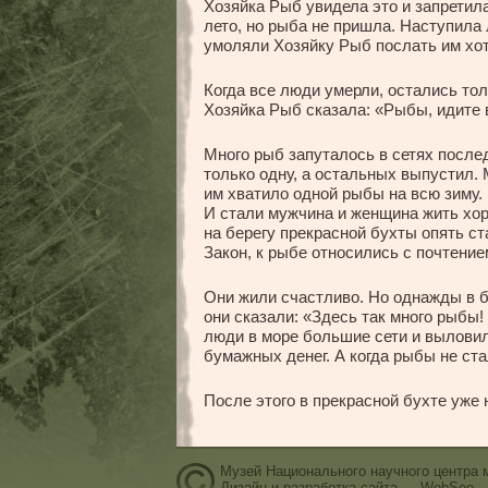
Хозяйка Рыб увидела это и запретил
лето, но рыба не пришла. Наступила 
умоляли Хозяйку Рыб послать им хот
Когда все люди умерли, остались тол
Хозяйка Рыб сказала: «Рыбы, идите в
Много рыб запуталось в сетях после
только одну, а остальных выпустил. 
им хватило одной рыбы на всю зиму.
И стали мужчина и женщина жить хор
на берегу прекрасной бухты опять ст
Закон, к рыбе относились с почтени
Они жили счастливо. Но однажды в б
они сказали: «Здесь так много рыбы!
люди в море большие сети и выловили
бумажных денег. А когда рыбы не ста
После этого в прекрасной бухте уже 
Музей Национального научного центра 
Дизайн и разработка сайта — WebSee