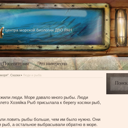
го центра морской биологии ДВО РАН
Посетителям
Это интересно
 моря". Сказки
Люди и рыба
а жили люди. Море давало много рыбы. Люди
 лето Хозяйка Рыб присылала к берегу косяки рыб,
али ловить рыбы больше, чем им было нужно. Они
 рыб, а остальное выбрасывали обратно в море.