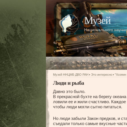
Музей
Национального научно
Главная
Экспозиция
Фонды
Музей ННЦМБ ДВО РАН
Это интересно
"Хозяин
Люди и рыба
Давно это было.
В прекрасной бухте на берегу океан
ловили ее и жили счастливо. Каждое
чтобы люди могли сытно питаться.
Но люди забыли Закон предков, и ст
съедали только самые вкусные части