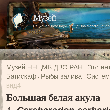
Музей
Национального научного центра морской био
Главная
Экспозиция
Фонды
Посетителям
Это
Музей ННЦМБ ДВО РАН
Это ин
Батискаф
Рыбы залива
Систем
вид4
Большая белая акула