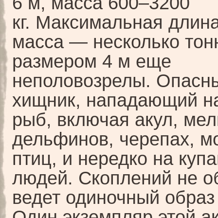
6 м, масса 600–3200
кг. Максимальная длина
масса — несколько тон
размером 4 м еще
неполовозрелы. Опасн
хищник, нападающий н
рыб, включая акул, мел
дельфинов, черепах, м
птиц, и нередко на ку
людей. Скоплений не об
ведет одиночный образ
Один экземпляр этой а