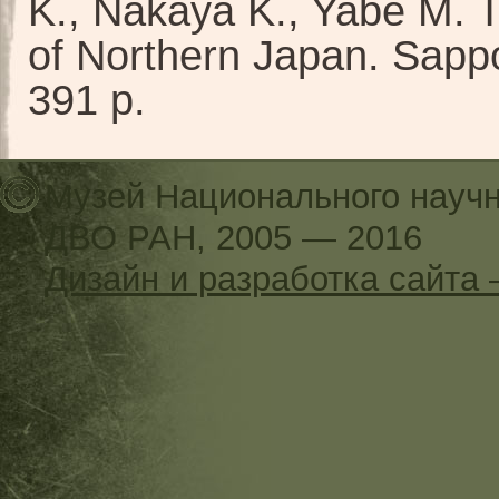
K., Nakaya K., Yabe M. T
of Northern Japan. Sapp
391 p.
Музей Национального научн
ДВО РАН, 2005 — 2016
Дизайн и разработка сайт