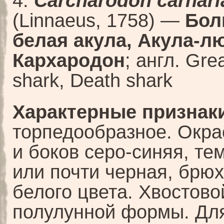
4.
Carcharodon carhari
(Linnaeus, 1758) —
Бол
белая акула, Акула-л
Кархародон
; англ. Gre
shark, Death shark
Характерные признаки
торпедообразное. Окра
и боков серо-синяя, те
или почти черная, брюх
белого цвета. Хвостово
полулунной формы. Для