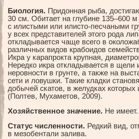
Биология.
Придонная рыба, достига
30 см. Обитает на глубине 135–600 м
с илистыми или илисто-песчаными гр
у всех представителей этого рода ли
откладывается чаще всего в околожа
различных видов крабоидов семейства
Икра у карапрокта крупная, диаметро
Нередко икра откладывается в щели 
неровности в грунте, а также на выс
сети и ловушки. Такие кладки станов
добычей скатов, в желудках которых 
(Полтев, Мухаметов, 2009).
Хозяйственное значение.
Не имеет.
Статус численности.
Редкий вид, о
в мезобентали залива.