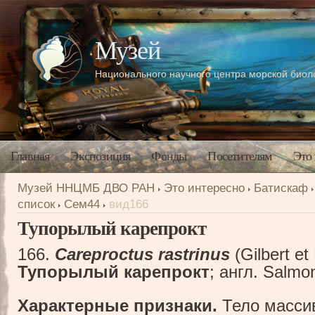
Музей
Национального научного центра морской био
Главная
Экспозиция
Фонды
Посетителям
Это
Музей ННЦМБ ДВО РАН
Это интересно
Батискаф
список
Сем44
вид166
Тупорылый карепрокт
166.
Careproctus rastrinus
(Gilbert e
Тупорылый карепрокт
; англ. Salmon
Характерные признаки.
Тело массив