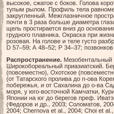
высокое, сжатое с боков. Голова коро
тупым рылом. Профиль тела равном
закругленный. Межглазничное простр
почти в 3 раза больше диаметра гла
щель простирается вниз до основания
грудного плавника. Окраска при жизн
розовая. На голове и теле густо раз
D 57–59; A 48–52; P 34–37; позвонков
Распространение.
Мезобентальный (
Широкобореальный приазиатский. Бе
(повсеместно), Охотское (повсеместн
(от Татарского пролива до п-ова Коре
побережья, и от Сахалина до о-ва Са
моря, у юго-восточной Камчатки, Кур
Японии на юг до берегов преф. Иватэ
(Федоров и др., 2003; Соломатов, 20
2004; Chernova et al., 2004; Choi et al.,