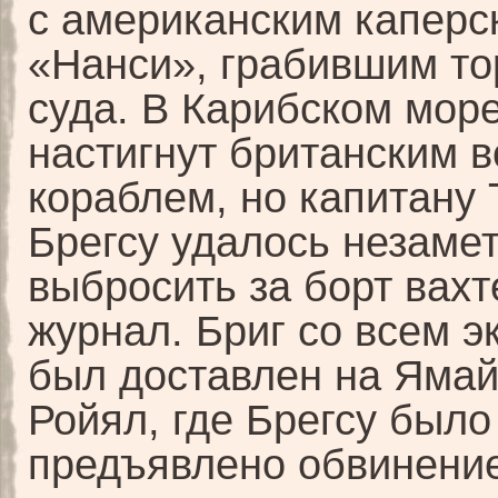
с американским каперс
«Нанси», грабившим то
суда. В Карибском мор
настигнут британским 
кораблем, но капитану
Брегсу удалось незаме
выбросить за борт вах
журнал. Бриг со всем 
был доставлен на Ямай
Ройял, где Брегсу было
предъявлено обвинени