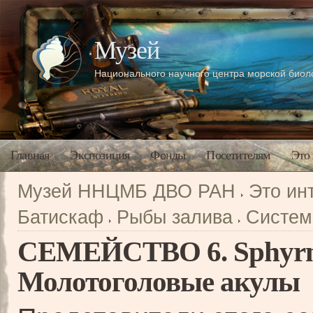
Музей
Национального научного центра морской био
Главная
Экспозиция
Фонды
Посетителям
Это
Музей ННЦМБ ДВО РАН
Это ин
Батискаф
Рыбы залива
Систем
СЕМЕЙСТВО 6. Sphyrn
Молотоголовые акулы