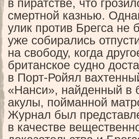
в пиратстве, что грозил
смертной казнью. Одна
улик против Брегса не б
уже собирались отпуст
на свободу, когда друго
британское судно дост
в Порт-Ройял вахтенны
«Нанси», найденный в 
акулы, пойманной матр
Журнал был представле
в качестве вещественн