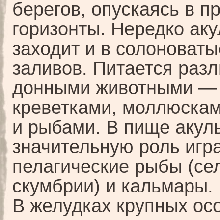
берегов, опускаясь в 
горизонты. Нередко ак
заходит и в солоноват
заливов. Питается раз
донными животными — 
креветками, моллюска
и рыбами. В пище акул
значительную роль игр
пелагические рыбы (се
скумбрии) и кальмары.
В желудках крупных ос