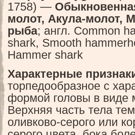
1758) —
Обыкновенная
молот, Акула-молот, 
рыба
; англ. Common 
shark, Smooth hammerhe
Hammer shark
Характерные признаки
торпедообразное с хар
формой головы в виде 
Верхняя часть тела тем
оливково-серого или ко
серого цвета, бока бол