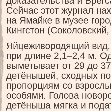
доказательства и Брегс
Сейчас этот журнал на
на Ямайке в музее горо
Кингстон (Соколовский,
Яйцеживородящий вид,
при длине 2,1–2,4 м. О
выметывает от 29 до 37
детёнышей, сходных по
пропорциям со взросл
особями. Голова новор
детёныша мягка и пода