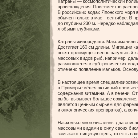
Катраны — космополитический полим
происхождения. Повсеместно распрос
В российских водах Японского моря в
обычен только в мае—сентябре. В пр
до глубины 230 м. Нередко наблюдал
любыми глубинами.
Катраны живородящи. Максимальный в
Достигает 160 см длины. Миграции к
носят преимущественно нагульный ха
массовых видов рыб, например, даль
размножается в субтропических водах
отмечено появление мальков. Основ
В настоящее время специализированн
в Приморье вёлся активный промысел
содержания витамина, А в печени. О
рыбы вызывает большее сожаление, 
является ценным сырьем для фармаце
и онкологических препаратов), а коп
Насколько многочисленны два описан
массовыми видами в силу своих био
замыкают пищевую цепь, то есть нах