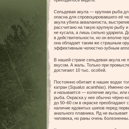
Сельдевая акула — крупная рыба длин
опасна для спровоцировавшего её че
акула убила аквалангиста, выстрели
рассчитано на такую крупную рыбу и
не кусала, а лишь сильно ударила. 
в действительности, но он вполне пр
она обладает таким же страшным ору
эффективным челюстно-зубным аппа
В нашей стране сельдевая акула не 
вкусом. А жаль. Только при промыс
достигают 10 тыс. особей.
Постоянно обитает в наших водах т
катран (
Squalus acanthias
). Именно о
и называется — колючие акулы, или 
рыба. Окраска у нее обычно чёрно-к
до 50–60 см в окраске преобладают 
наличие ядовитых шипов перед перв
анального плавника. Яд не вызывает
человека, но раны очень болезненны