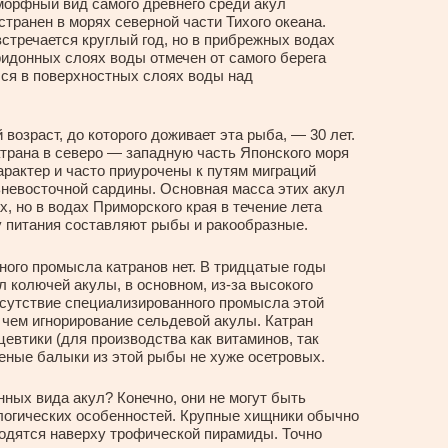
орфный вид самого древнего среди акул
транен в морях северной части Тихого океана.
стречается круглый год, но в прибрежных водах
идонных слоях воды отмечен от самого берега
ся в поверхностных слоях воды над
озраст, до которого доживает эта рыба, — 30 лет.
атрана в северо — западную часть Японского моря
рактер и часто приурочены к путям миграций
невосточной сардины. Основная масса этих акул
, но в водах Приморского края в течение лета
у питания составляют рыбы и ракообразные.
ого промысла катранов нет. В тридцатые годы
 колючей акулы, в основном, из-за высокого
тсутствие специализированного промысла этой
чем игнорирование сельдевой акулы. Катран
втики (для производства как витаминов, так
ченые балыки из этой рыбы не хуже осетровых.
ных вида акул? Конечно, они не могут быть
логических особенностей. Крупные хищники обычно
одятся наверху трофической пирамиды. Точно