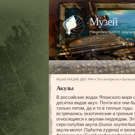
Музей
Национального научно
Главная
Экспозиция
Фонды
Музей ННЦМБ ДВО РАН
Это интересно
Батиск
Акулы
В российских водах Японского моря 
десятка видов акул. Почти все они 
только летом, да и то в теплые годы.
встречались экзотические и грозные
относящиеся к акулам-людоедам. Это
серо-голубая акула (
Isurus oxyrinchu
акула-молот (Sphyrna zygena) и гро