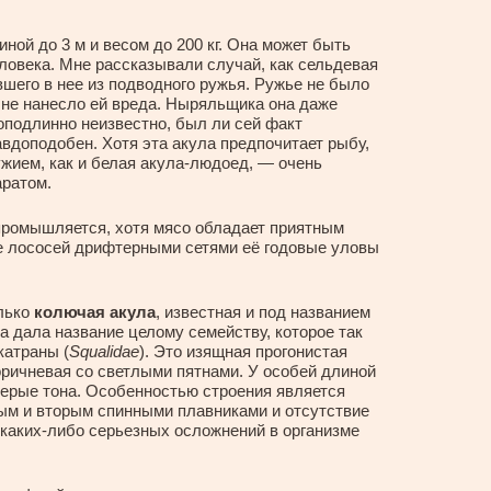
ой до 3 м и весом до 200 кг. Она может быть
ловека. Мне рассказывали случай, как сельдевая
вшего в нее из подводного ружья. Ружье не было
 не нанесло ей вреда. Ныряльщика она даже
Доподлинно неизвестно, был ли сей факт
авдоподобен. Хотя эта акула предпочитает рыбу,
жием, как и белая акула-людоед, — очень
ратом.
промышляется, хотя мясо обладает приятным
ле лососей дрифтерными сетями её годовые уловы
олько
колючая акула
, известная и под названием
на дала название целому семейству, которое так
катраны (
Squalidae
). Это изящная прогонистая
оричневая со светлыми пятнами. У особей длиной
серые тона. Особенностью строения является
ым и вторым спинными плавниками и отсутствие
 каких-либо серьезных осложнений в организме
.