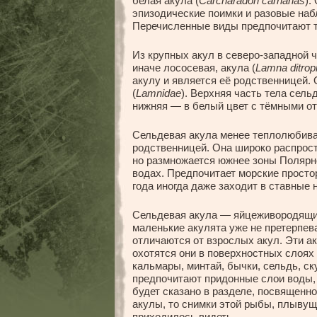
белая акула (
Carcharadon carharias
).
эпизодические поимки и разовые на
Перечисленные виды предпочитают т
Из крупных акул в северо-западной 
иначе лососевая, акула (
Lamna ditrop
акулу и является её родственницей.
(
Lamnidae
). Верхняя часть тела сел
нижняя — в белый цвет с тёмными о
Сельдевая акула менее теплолюбива
родственницей. Она широко распрост
но размножается южнее зоны Полярн
водах. Предпочитает морские просто
года иногда даже заходит в ставные
Сельдевая акула — яйцеживородящи
маленькие акулята уже не претерпев
отличаются от взрослых акул. Эти ак
охотятся они в поверхностных слоях
кальмары, минтай, бычки, сельдь, ск
предпочитают придонные слои воды, 
будет сказано в разделе, посвященн
акулы, то снимки этой рыбы, плывущ
приходилось видеть.