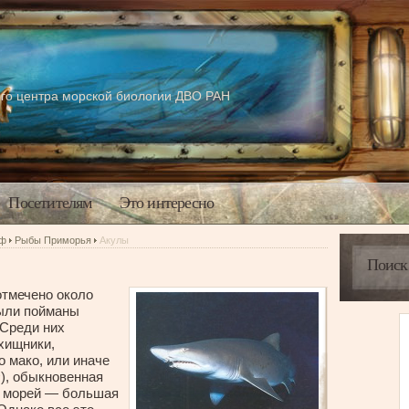
го центра морской биологии ДВО РАН
Посетителям
Это интересно
аф
Рыбы Приморья
Акулы
отмечено около
были пойманы
 Среди них
 хищники,
 мако, или иначе
s
), обыкновенная
за морей — большая