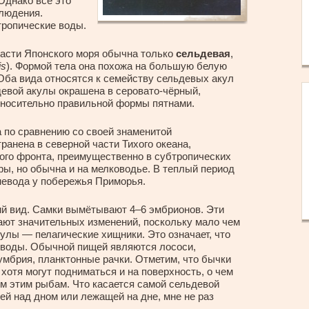
 Однако все это
блюдения.
ропические воды.
части Японского моря обычна только
сельдевая
,
is
). Формой тела она похожа на большую белую
 Оба вида относятся к семейству сельдевых акул
ьдевой акулы окрашена в серовато-чёрный,
тносительно правильной формы пятнами.
 по сравнению со своей знаменитой
ранена в северной части Тихого океана,
ого фронта, преимущественно в субтропических
ры, но обычна и на мелководье. В теплый период
 невода у побережья Приморья.
й вид. Самки вымётывают 4–6 эмбрионов. Эти
ают значительных изменений, поскольку мало чем
улы — пелагические хищники. Это означает, что
 воды. Обычной пищей являются лососи,
умбрия, планктонные рачки. Отметим, что бычки
хотя могут подниматься и на поверхность, о чем
ом этим рыбам. Что касается самой сельдевой
ей над дном или лежащей на дне, мне не раз