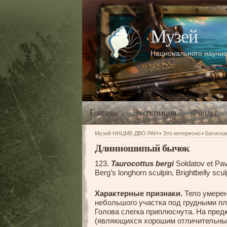
Музей
Национального научно
Главная
Экспозиция
Фонды
Музей ННЦМБ ДВО РАН
Это интересно
Батиск
Длинношипый бычок
123.
Taurocottus bergi
Soldatov et Pa
Berg’s longhorn sculpin, Brightbelly scul
Характерные признаки.
Тело умерен
небольшого участка под грудными пл
Голова слегка приплюснута. На пред
(являющихся хорошим отличительным