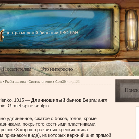
го центра морской биологии ДВО РАН
Посетителям
Это интересно
аф
Рыбы залива
Систем список
Сем39
вид123
vlenko, 1915 —
Длинношипый бычок Берга
; англ.
pin, Gimlet spine sculpin
но удлиненное, сжатое с боков, голое, кроме
авниками, покрытого костными пластинками.
крышке 3 хорошо развитых крепких шипа
 признаком вида), из которых верхний шип прямой