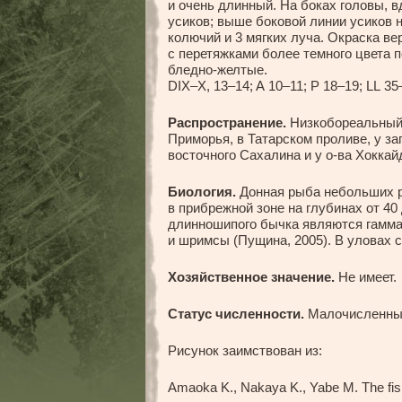
и очень длинный. На боках головы, в
усиков; выше боковой линии усиков 
колючий и 3 мягких луча. Окраска ве
с перетяжками более темного цвета 
бледно-желтые.
DIX–X, 13–14; A 10–11; P 18–19; LL 35
Распространение.
Низкобореальный 
Приморья, в Татарском проливе, у за
восточного Сахалина и у о-ва Хоккай
Биология.
Донная рыба небольших р
в прибрежной зоне на глубинах от 40
длинношипого бычка являются гамм
и шримсы (Пущина, 2005). В уловах с
Хозяйственное значение.
Не имеет.
Статус численности.
Малочисленны
Рисунок заимствован из:
Amaoka K., Nakaya K., Yabe M. The fish