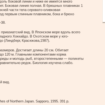
доль боковой линии и ниже ее имеется много
нет. Боковая линия полная. В брюшных плавниках 1
рхней части тела серовато-оливковая
под первым спинным плавником, бока и брюхо
–38.
приазиатский вид. В Японском море вдоль всего
падного Хоккайдо. В Охотском море у юго-
до (Линдберг, Красюкова,1987).
азмеров. Достигает длины 20 см. Обитает
 до 120 м. Главными компонентами корма
ариды и молодь рыб, второстепенными — полихеты
равнительно редок. Биология изучена слабо.
й вид.
es of Northern Japan. Sapporo, 1995. 391 p.