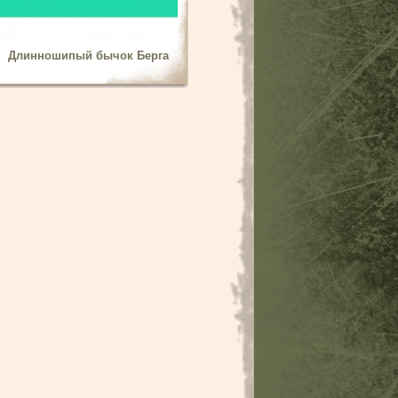
Длинношипый бычок Берга