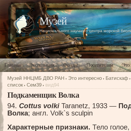
Музей
Национального научного центра морской био
Главная
Экспозиция
Фонды
Посетителям
Это
Музей ННЦМБ ДВО РАН
Это интересно
Батискаф
список
Сем39
вид94
Подкаменщик Волка
94.
Cottus volki
Taranetz, 1933 —
По
Волка
; англ. Volk`s sculpin
Характерные признаки.
Тело голое,