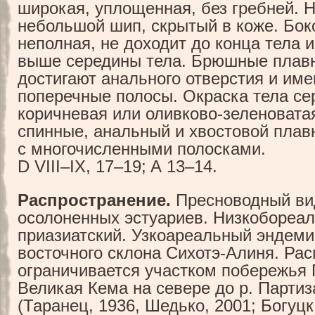
широкая, уплощенная, без гребней. 
небольшой шип, скрытый в коже. Бок
неполная, не доходит до конца тела 
выше середины тела. Брюшные плав
достигают анального отверстия и им
поперечные полосы. Окраска тела се
коричневая или оливково-зеленовата
спинные, анальный и хвостовой плав
с многочисленными полосками.
D VIII–IX, 17–19; A 13–14.
Распространение.
Пресноводный вид
осолоненных эстуариев. Низкобореа
приазиатский. Узкоареальный эндеми
восточного склона Сихотэ-Алиня. Ра
ограничивается участком побережья 
Великая Кема на севере до р. Партиз
(Таранец, 1936, Шедько, 2001; Богуцк