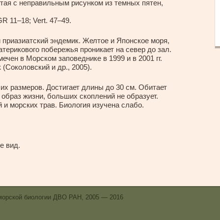
лтая с неправильным рисунком из темных пятен,
GR 11–18; Vert. 47–49.
приазиатский эндемик. Желтое и Японское моря,
атерикового побережья проникает на север до зал.
мечен в Морском заповеднике в 1999 и в 2001 гг.
к (Соколовский и др., 2005).
х размеров. Достигает длины до 30 см. Обитает
 образ жизни, больших скоплений не образует.
 и морских трав. Биология изучена слабо.
е вид.
морской биологии ДВО РАН, 2005 — 2016