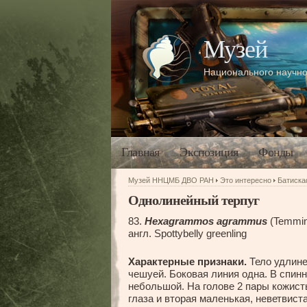
Музей
Национального научно
Главная
Экспозиция
Фонды
Музей ННЦМБ ДВО РАН
Это интересно
Батиск
Однолинейный терпуг
83.
Hexagrammos agrammus
(Temmin
англ. Spottybelly greenling
Характерные признаки.
Тело удлине
чешуей. Боковая линия одна. В спин
небольшой. На голове 2 пары кожист
глаза и вторая маленькая, неветвист