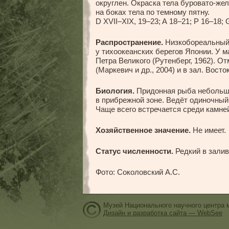
округлен. Окраска тела буровато-же
на боках тела по темному пятну.
D XVII–XIX, 19–23; A 18–21; P 16–18; 
Распространение.
Низкобореальный 
у тихоокеанских берегов Японии. У м
Петра Великого (Рутенберг, 1962). От
(Маркевич и др., 2004) и в зал. Восто
Биология.
Придонная рыба небольши
в прибрежной зоне. Ведёт одиночный
Чаще всего встречается среди камней
Хозяйственное значение.
Не имеет.
Статус численности.
Редкий в залив
Фото: Соколовский А.С.
Музей Национального научного центра 
Дизайн и разработка сайта — WebSee