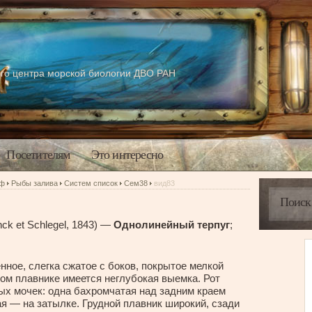
го центра морской биологии ДВО РАН
Посетителям
Это интересно
аф
Рыбы залива
Систем список
Сем38
вид83
ck et Schlegel, 1843) —
Однолинейный терпуг
;
нное, слегка сжатое с боков, покрытое мелкой
ном плавнике имеется неглубокая выемка. Рот
ых мочек: одна бахромчатая над задним краем
ая — на затылке. Грудной плавник широкий, сзади