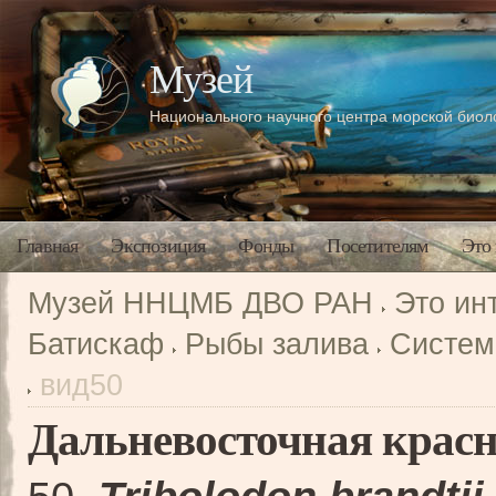
Музей
Национального научного центра морской био
Главная
Экспозиция
Фонды
Посетителям
Это
Музей ННЦМБ ДВО РАН
Это ин
Батискаф
Рыбы залива
Систем
вид50
Дальневосточная крас