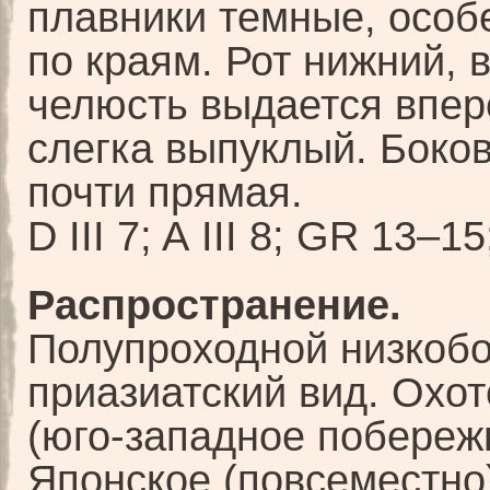
плавники темные, особ
по краям. Рот нижний, 
челюсть выдается впер
слегка выпуклый. Боко
почти прямая.
D III 7; A III 8; GR 13–1
Распространение.
Полупроходной низкоб
приазиатский вид. Охо
(юго-западное побереж
Японское (повсеместно