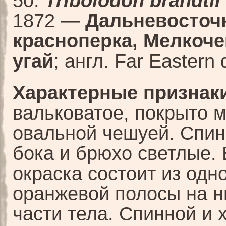
50.
Tribolodon brandtii
1872 —
Дальневосточ
красноперка, Мелкоч
угай
; англ. Far Eastern
Характерные признаки
вальковатое, покрыто 
овальной чешуей. Спин
бока и брюхо светлые.
окраска состоит из одн
оранжевой полосы на 
части тела. Спинной и 