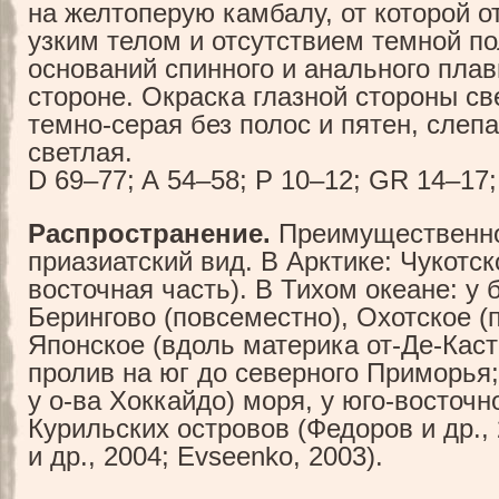
на желтоперую камбалу, от которой о
узким телом и отсутствием темной п
оснований спинного и анального плав
стороне. Окраска глазной стороны св
темно-серая без полос и пятен, слеп
светлая.
D 69–77; A 54–58; P 10–12; GR 14–17; 
Распространение.
Преимущественн
приазиатский вид. В Арктике: Чукотск
восточная часть). В Тихом океане: у
Берингово (повсеместно), Охотское (
Японское (вдоль материка от-Де-Каст
пролив на юг до северного Приморья;
у о-ва Хоккайдо) моря, у юго-восточн
Курильских островов (Федоров и др.,
и др., 2004; Evseenko, 2003).