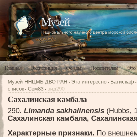
Музей
Национального научного центра морской био
Главная
Экспозиция
Фонды
Посетителям
Это
Музей ННЦМБ ДВО РАН
Это интересно
Батискаф
список
Сем83
вид290
Сахалинская камбала
290.
Limanda sakhalinensis
(Hubbs, 
Сахалинская камбала, Сахалинска
Характерные признаки.
По внешнем