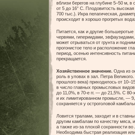
вблизи берегов на глубине 5–50 м, в
от 5 до 16° С. Плодовитость высокая 
700 тыс.). Икра пелагическая, диамет
происходит в хорошо прогретых водах
Питается, как и другие большероты
червями, гипериидами, эвфаузидами,
может отрываться от грунта и подни
прогонистое тело и расположение гла
период, осенью интенсивность питан
прекращается.
Хозяйственное значение.
Одна из о
роль в уловах в зал. Петра Великого.
прошлого века) приходилось от 10–15 
в число главных промысловых видов, 
до 11,0%, в 70-е гг. — до 21,5%. С 80
и их лимитированном промысле, — 9,
сохраняется у остроголовой камбалы 
Ловится тралами, заходит и в ставн
другим камбалам по качеству мяса,
а также из-за плохой сохранности в
Необходима быстрая реализация или