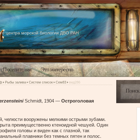
го центра морской биологии ДВО РАН
Посетителям
Это интересно
аф
Рыбы залива
Систем список
Сем83
вид286
erzensteini
Schmidt, 1904 —
Остроголовая
, челюсти вооружены мелкими острыми зубами.
окрыта преимущественно ктеноидной чешуей. Один
рофиля головы и виден как с глазной, так
 анальный плавники без темных пятен и полос.