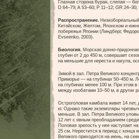
Глазная сторона бурая, слепая — бе
D 64–79; A 53–60; P 11–12; GR 24–30; 
Распространение.
Низкобореальный 
Китайском, Желтом, Японском и южно
побережья Японии (Линдберг, Федоров
Evseenko, 2003).
Биология.
Морская донно-придонная
глубин от 2 до 450 м, совершает сез
на меньшие для нереста и нагула, ос
Зимой в зал. Петра Великого концент
Приморье — на глубинах 50–450 м. Л
на глубинах менее 100 м. При этом в
между изобатами 10–50 м, в других 
Остроголовая камбала живет 14 лет, 
кг. Однако такие экземпляры чрезв
меньше. В зал. Петра Великого уловы
12 лет с явным преобладанием среди 
Половая зрелость у нее наступает на
25 см. Нерестится в период с конца м
Великого приходится на июнь, на се