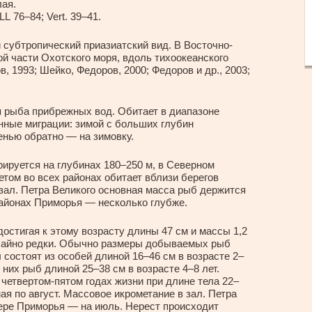
лая.
LL 76–84; Vert. 39–41.
субтропический приазиатский вид. В Восточно-
й части Охотского моря, вдоль тихоокеанского
, 1993; Шейко, Федоров, 2000; Федоров и др., 2003;
 рыба прибрежных вод. Обитает в диапазоне
онные миграции: зимой с больших глубин
енью обратно — на зимовку.
рируется на глубинах 180–250 м, в Северном
етом во всех районах обитает вблизи берегов
 зал. Петра Великого основная масса рыб держится
районах Приморья — несколько глубже.
достигая к этому возрасту длины 47 см и массы 1,2
ычайно редки. Обычно размеры добываемых рыб
 состоят из особей длиной 16–46 см в возрасте 2–
них рыб длиной 25–38 см в возрасте 4–8 лет.
 четвертом-пятом годах жизни при длине тела 22–
ая по август. Массовое икрометание в зал. Петра
вере Приморья — на июль. Нерест происходит