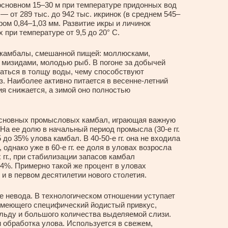
 основном 15–30 м при температуре придонных вод
— от 289 тыс. до 942 тыс. икринок (в среднем 545–
ром 0,84–1,03 мм. Развитие икры и личинок
 при температуре от 9,5 до 20° С.
е камбалы, смешанной пищей: моллюсками,
 мизидами, молодью рыб. В погоне за добычей
маться в толщу воды, чему способствуют
з. Наиболее активно питается в весенне-летний
ия снижается, а зимой оно полностью
сновных промысловых камбал, играющая важную
 На ее долю в начальный период промысла (30-е гг.
до 35% улова камбал. В 40-50-е гг. она не входила
однако уже в 60-е гг. ее доля в уловах возросла
-х гг., при стабилизации запасов камбал
4%. Примерно такой же процент в уловах
и в первом десятилетии нового столетия.
ые невода. В технологическом отношении уступает
 имеющего специфический йодистый привкус,
о льду и большого количества выделяемой слизи.
 обработка улова. Используется в свежем,