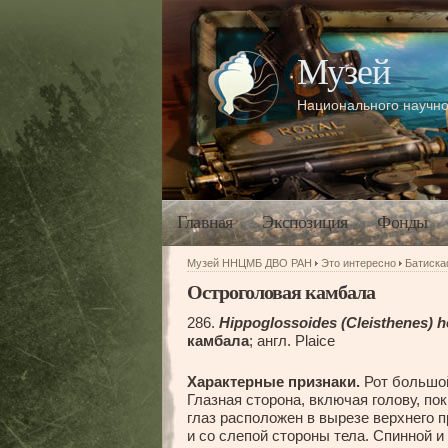
Музей
Национального научно
Главная
Экспозиция
Фонды
Музей ННЦМБ ДВО РАН
Это интересно
Батиск
Остроголовая камбала
286.
Hippoglossoides (Cleisthenes) h
камбала
; англ. Plaice
Характерные признаки.
Рот большой
Глазная сторона, включая голову, п
глаз расположен в вырезе верхнего п
и со слепой стороны тела. Спинной и