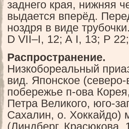
заднего края, нижняя ч
выдается вперёд. Пере
ноздря в виде трубочки
D VII–I, 12; A I, 13; P 22;
Распространение.
Низкобореальный приа
вид. Японское (северо-
побережье п-ова Корея,
Петра Великого, юго-з
Сахалин, о. Хоккайдо) 
(Линдберг, Красюкова, 