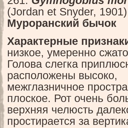
261.
Gymnogobius mor
(Jordan et Snyder, 1901
Муроранский бычок
Характерные признаки
низкое, умеренно сжато
Голова слегка приплюсн
расположены высоко,
межглазничное простра
плоское. Рот очень бол
верхняя челюсть далек
простирается за вертик