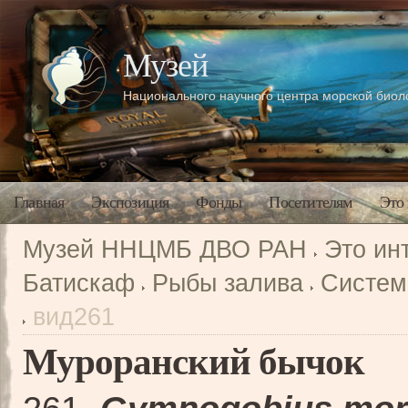
Музей
Национального научного центра морской био
Главная
Экспозиция
Фонды
Посетителям
Это
Музей ННЦМБ ДВО РАН
Это ин
Батискаф
Рыбы залива
Систем
вид261
Муроранский бычок