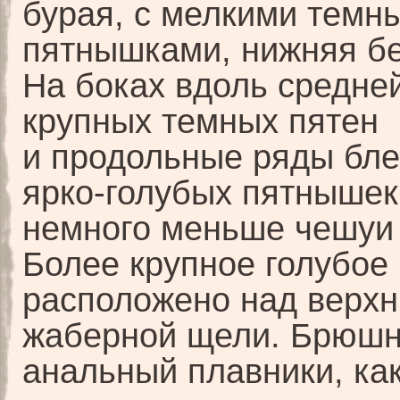
бурая, с мелкими темн
пятнышками, нижняя бе
На боках вдоль средне
крупных темных пятен
и продольные ряды бл
ярко-голубых пятныше
немного меньше чешуи
Более крупное голубое
расположено над верх
жаберной щели. Брюшн
анальный плавники, ка