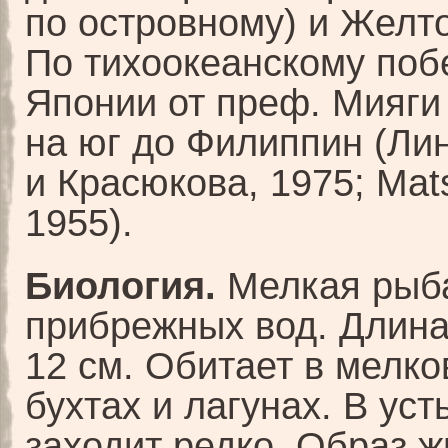
по островному) и Желт
По тихоокеанскому по
Японии от преф. Мияги
на юг до Филиппин (Ли
и Красюкова, 1975; Mat
1955).
Биология.
Мелкая рыб
прибрежных вод. Длина
12 см. Обитает в мелк
бухтах и лагунах. В уст
заходит редко. Образ ж