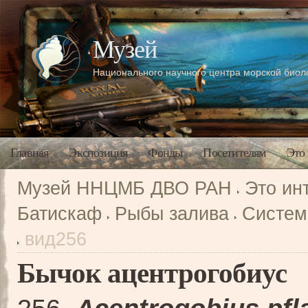
Музей
Национального научного центра морской био
Главная
Экспозиция
Фонды
Посетителям
Это
Музей ННЦМБ ДВО РАН
Это ин
Батискаф
Рыбы залива
Систем
вид256
Бычок ацентрогобиус