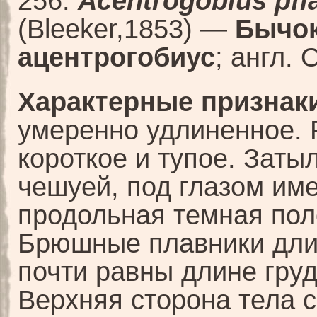
256.
Acentrogobius pfl
(Bleeker,1853) —
Бычо
ацентрогобиус
; англ. 
Характерные признаки
умеренно удлиненное.
короткое и тупое. Заты
чешуей, под глазом им
продольная темная пол
Брюшные плавники дли
почти равны длине гру
Верхняя сторона тела с