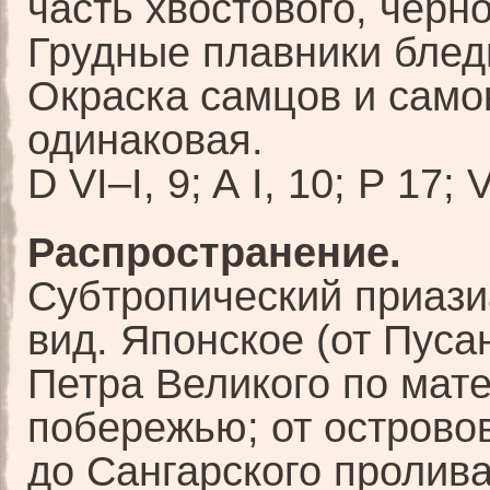
часть хвостового, черн
Грудные плавники блед
Окраска самцов и само
одинаковая.
D VI–I, 9; A I, 10; P 17; V
Распространение.
Субтропический приази
вид. Японское (от Пуса
Петра Великого по мат
побережью; от острово
до Сангарского пролив