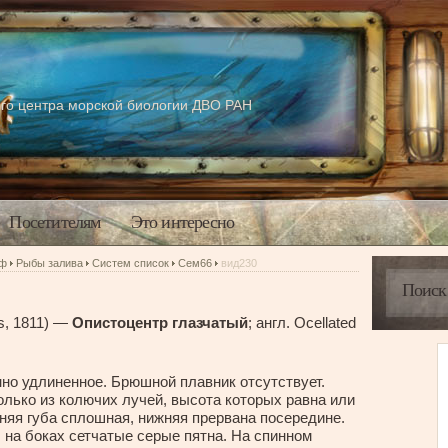
го центра морской биологии ДВО РАН
Посетителям
Это интересно
аф
Рыбы залива
Систем список
Сем66
вид230
us, 1811) —
Опистоцентр глазчатый
; англ. Ocellated
но удлиненное. Брюшной плавник отсутствует.
олько из колючих лучей, высота которых равна или
яя губа сплошная, нижняя прервана посередине.
 на боках сетчатые серые пятна. На спинном