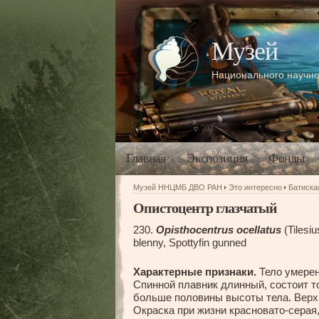
Музей
Национального научно
Главная
Экспозиция
Фонды
Музей ННЦМБ ДВО РАН
Это интересно
Батиск
Опистоцентр глазчатый
230.
Оpisthocentrus ocellatus
(Tilesi
blenny, Spottyfin gunned
Характерные признаки.
Тело умерен
Спинной плавник длинный, состоит т
больше половины высоты тела. Верхн
Окраска при жизни красновато-серая,