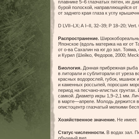
плавнике 5–6 глазчатых пятен, их ди
бурой полоской, направляющейся от 
от заднего края глаза к углу крышечн
D LVII–LX; A I–II, 32–39; P 18–20; Vert.
Распространение.
Широкобореальный
Японское (вдоль материка на юг от Т
от о-ва Сахалин на юг до зал. Тояма,
и Курил (Шейко, Федоров, 2000; Meckl
Биология.
Донная прибрежная рыба м
в литорали и сублиторали от уреза в
красных водорослей, губок, мшанок и
и каменных россыпей, поросших морс
период на песчано-илистых грунтах. 
самкой. Диаметр икры 1,9–2,1 мм. Л
в марте—апреле. Молодь держится в 
опистоцентр глазчатый мелкими бес
Хозяйственное значение.
Не имеет.
Статус численности.
В водах зал. П
обычный вид.