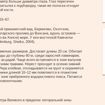
аметр больше диаметра глаза. Глаз пересечен
затылка к подбородку, такая же полоска отходит
ой кости.
 63–67.
 приазиатский вид. Берингово, Охотское,
атарского пролива до Вонсана, вдоль островов —
 о-ва Хонсю) моря. У юго-восточной Камчатки
enburg, Sheiko, 2004).
елких размеров. Достигает длины 20 см. Обитает
оды до глубины 60 м, среди зарослей ламинарии,
 асцидий. Чаще всего встречается в зоне валунов
кими травами. Нерест проходит в осенне-зимний
Икра клейкая, откладывается на грунт и охраняется
ичинки длиной 10–12 мм появляются в планктоне
зоне прибрежного водорослевого пояса. Питается
позвоночными.
етра Великого в пределах литоральной зоны