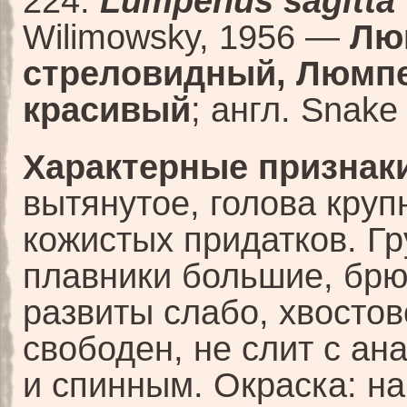
224.
Lumpenus sagitta
Wilimowsky, 1956 —
Лю
стреловидный, Люмп
красивый
; англ. Snake
Характерные признаки
вытянутое, голова круп
кожистых придатков. Г
плавники большие, бр
развиты слабо, хвостов
свободен, не слит с а
и спинным. Окраска: на