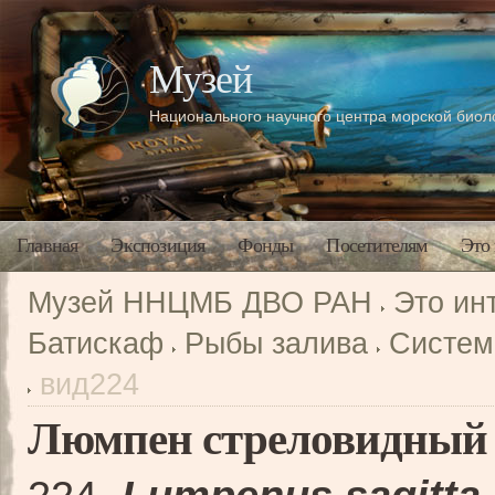
Музей
Национального научного центра морской био
Главная
Экспозиция
Фонды
Посетителям
Это
Музей ННЦМБ ДВО РАН
Это ин
Батискаф
Рыбы залива
Систем
вид224
Люмпен стреловидный