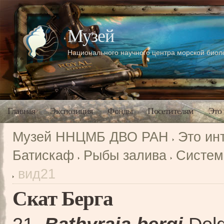
Музей
Национального научного центра морской био
Главная
Экспозиция
Фонды
Посетителям
Это
Музей ННЦМБ ДВО РАН
Это ин
Батискаф
Рыбы залива
Систем
вид21
Скат Берга