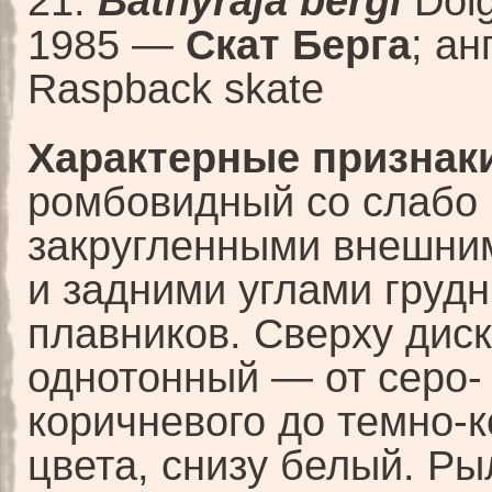
21.
Bathyraja bergi
Dol
1985 —
Скат Берга
; ан
Raspback skate
Характерные признаки
ромбовидный со слабо
закругленными внешни
и задними углами груд
плавников. Сверху диск
однотонный — от серо-
коричневого до темно-
цвета, снизу белый. Ры