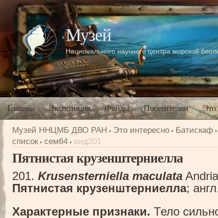
Музей
Национального научного центра морской био
Главная
Экспозиция
Фонды
Посетителям
Это
Музей ННЦМБ ДВО РАН
Это интересно
Батискаф
список
сем64
вид201
Пятнистая крузенштерниелла
201.
Krusensterniella maculata
Andria
Пятнистая крузенштерниелла
; англ
Характерные признаки.
Тело сильно