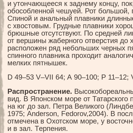
и утончающееся к заднему концу, по
обособленной чешуей. Рот большой, 
Спиной и анальный плавники длинны
с хвостовым. Грудные плавники хоро
брюшные отсутствуют. По средней ли
от вершины жаберного отверстия до 
расположен ряд небольших черных п
спинного плавника проходит аналоги
мелких пятнышек.
D 49–53 V–VII 64; A 90–100; P 11–12; 
Распространение.
Высокобореальны
вид. В Японском море от Татарского 
на юг до зал. Петра Великого (Линдбе
1975; Anderson, Fedorov,2004). В пос
отмечена в Охотском море, у восточ
и в зал. Терпения.