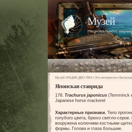
Музей
Национального научно
Главная
Экспозиция
Фонды
Музей ННЦМБ ДВО РАН
Это интересно
Батиск
Японская ставрида
178.
Trachurus japonicus
(Temminck e
Japanese horse mackerel
Характерные признаки.
Тело прогон
голубого цвета, брюхо светло-серое.
вооружена колючими костными щитка
формы. Голова и глаза большие.