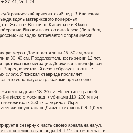
 + 37–41; Vert. 24.
субтропический приазиатский вид. В Японском
 Рында вдоль материкового побережья
дате. Желтое, Восточно-Китайское и Южно-
побережью Японии на юг до о-ва Кюсю (Линдберг,
 российских водах встречается спорадически
х размеров. Достигает длины 45–50 см, хотя
ина 30–40 см. Продолжительность жизни 12 лет.
ая протяженные миграции. Держится в шельфовой
н. В преднерестовый сезон образует плотные
ых слоях. Японская ставрида проявляет
ет, что используется рыбаками при её лове.
 жизни при длине 18–20 см. Нерестится ранней
о-Китайского моря над глубинами 110–200 м при
 плодовитость 250 тыс. икринок. Икра
меет жировую каплю. Диаметр икринок 0,9–1,0 мм.
рирует в северную часть своего ареала на нагул.
тить при температуре воды 14–17° С в южной части