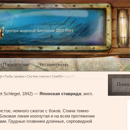
го центра морской биологии ДВО РАН
Посетителям
Это интересно
аф
Рыбы залива
Систем список
Сем50
вид178
t Schlegel, 1842) —
Японская ставрида
; англ.
истое, немного сжатое с боков. Спина темно-
 Боковая линия изогнутая и на всем протяжении
ми. Грудные плавники длинные, серповидной