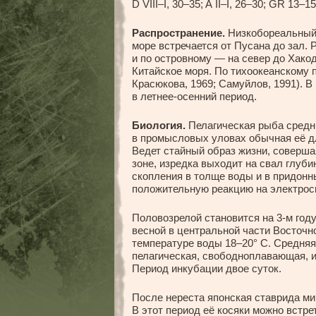
D VIII–I, 30–35; A II–I, 26–30; GR 13–15
Распространение.
Низкобореальный 
море встречается от Пусана до зал.
и по островному — на север до Хако
Китайское моря. По тихоокеанскому 
Красюкова, 1969; Самуйлов, 1991). В
в летнее-осенний период.
Биология.
Пелагическая рыба средни
в промысловых уловах обычная её дл
Ведет стайный образ жизни, соверш
зоне, изредка выходит на свал глуби
скопления в толще воды и в придонн
положительную реакцию на электросв
Половозрелой становится на 3-м году
весной в центральной части Восточн
температуре воды 18–20° С. Средняя
пелагическая, свободноплавающая, и
Период инкубации двое суток.
После нереста японская ставрида миг
В этот период её косяки можно встре