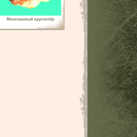
Многошипый круглопёр