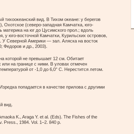
 тихоокеанский вид. В Тихом океане: у берегов
, Охотское (северо-западная Камчатка, юго-
 материка на юг до Цусимского прол.; вдоль
ря, у юго-восточной Камчатки, Курильских островов,
. У Северной Америки — зал. Аляска на восток
; Федоров и др., 2003).
а которой не превышает 12 см. Обитает
 или на границе с ними. В уловах отмечен
температурой от -1,0 до 6,0° С. Нерестится летом.
Изредка попадается в качестве прилова с другими
й вид.
oka K., Araga Y. et al. (Eds). The Fishes of the
. Press., 1984. Vol. 1–2. 840 p.