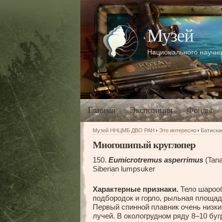
Музей
Национального научно
Главная
Экспозиция
Фонды
Музей ННЦМБ ДВО РАН
Это интересно
Батиск
Многошипый круглопер
150.
Eumicrotremus asperrimus
(Tan
Siberian lumpsuker
Характерные признаки.
Тело шарооб
подбородок и горло, рыльная площад
Первый спинной плавник очень низки
лучей. В окологрудном ряду 8–10 б