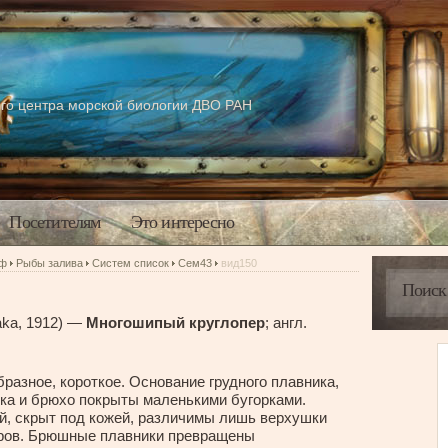
го центра морской биологии ДВО РАН
Посетителям
Это интересно
аф
Рыбы залива
Систем список
Сем43
вид150
aka, 1912) —
Многошипый круглопер
; англ.
разное, короткое. Основание грудного плавника,
ка и брюхо покрыты маленькими бугорками.
й, скрыт под кожей, различимы лишь верхушки
угров. Брюшные плавники превращены