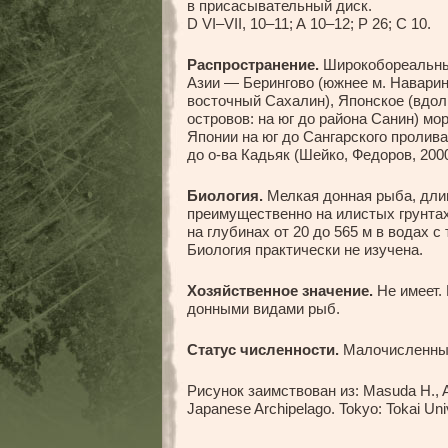
в присасывательный диск.
D VI–VII, 10–11; A 10–12; P 26; C 10.
Распространение.
Широкобореальный
Азии — Берингово (южнее м. Наварин)
восточный Сахалин), Японское (вдоль
островов: на юг до района Санин) мо
Японии на юг до Сангарского пролива
до о-ва Кадьяк (Шейко, Федоров, 2000
Биология.
Мелкая донная рыба, длин
преимущественно на илистых грунтах
на глубинах от 20 до 565 м в водах с 
Биология практически не изучена.
Хозяйственное значение.
Не имеет. 
донными видами рыб.
Статус численности.
Малочисленны
Рисунок заимствован из: Masuda H., Ama
Japanese Archipelago. Tokyo: Tokai Univ