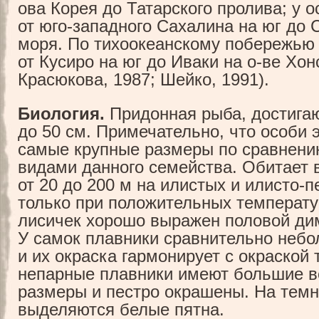
ова Корея до Татарского пролива; у 
от юго-западного Сахалина на юг до 
моря. По тихоокеанскому побережью
от Кусиро на юг до Иваки на о-ве Хон
Красюкова, 1987; Шейко, 1991).
Биология.
Придонная рыба, достига
до 50 см. Примечательно, что особи 
самые крупные размеры по сравнени
видами данного семейства. Обитает в
от 20 до 200 м на илистых и илисто-п
только при положительных температур
лисичек хорошо выражен половой д
У самок плавники сравнительно небо
и их окраска гармонирует с окраской 
непарные плавники имеют большие 
размеры и пестро окрашены. На тем
выделяются белые пятна.