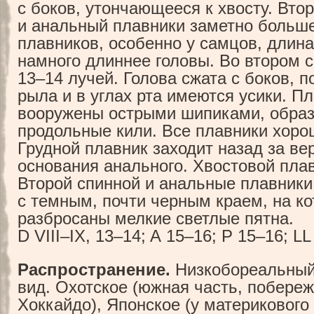
с боков, утончающееся к хвосту. Вто
и анальный плавники заметно больше
плавников, особенно у самцов, длина
намного длиннее головы. Во втором 
13–14 лучей. Голова сжата с боков, 
рыла и в углах рта имеются усики. Пл
вооружены острыми шипиками, обр
продольные кили. Все плавники хоро
Грудной плавник заходит назад за ве
основания анального. Хвостовой пла
Второй спинной и анальные плавники
с темным, почти черным краем, на к
разбросаны мелкие светлые пятна.
D VIII–IX, 13–14; A 15–16; P 15–16; LL 
Распространение.
Низкобореальный
вид. Охотское (южная часть, побереж
Хоккайдо), Японское (у материкового