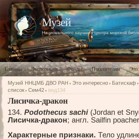
Музей
Национального научного центра морской био
Главная
Экспозиция
Фонды
Посетителям
Это
Музей ННЦМБ ДВО РАН
Это интересно
Батискаф
список
Сем42
вид134
Лисичка-дракон
134.
Podothecus sachi
(Jordan et Sny
Лисичка-дракон
; англ. Sailfin poache
Характерные признаки.
Тело удлине