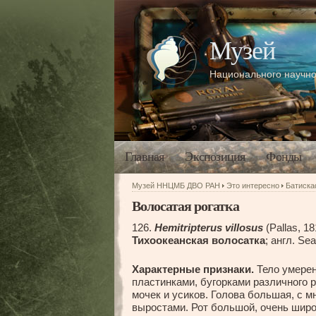
Музей
Национального научно
Главная
Экспозиция
Фонды
Музей ННЦМБ ДВО РАН
Это интересно
Батиск
Волосатая рогатка
126.
Hemitripterus villosus
(Pallas, 1
Тихоокеанская волосатка
; англ. Se
Характерные признаки.
Тело умерен
пластинками, бугорками различного 
мочек и усиков. Голова большая, с 
выростами. Рот большой, очень широ