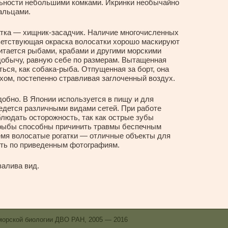
льности небольшими комками. Икринки необычайно
альцами.
атка — хищник-засадчик. Наличие многочисленных
ветствующая окраска волосатки хорошо маскируют
Питается рыбами, крабами и другими морскими
добычу, равную себе по размерам. Вытащенная
ься, как собака-рыба. Отпущенная за борт, она
хом, постепенно стравливая заглоченный воздух.
обно. В Японии используется в пищу и для
едется различными видами сетей. При работе
блюдать осторожность, так как острые зубы
 рыбы способны причинить травмы беспечным
емя волосатые рогатки — отличные объекты для
ить по приведенным фотографиям.
алива вид.
морской биологии ДВО РАН, 2005 — 2016