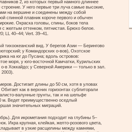
лавников 2, из которых первый намного длиннее
 строение. У него первые три луча самые высокие,
ами на вершине и соединены между собой
рой спинной плавник короче первого и обычен
ирокие. Окраска головы, спины, боков тела
я с желтым оттенком, пятнистая. Брюхо белое.
20; LL 40–44; Vert. 39–41.
 тихоокеанский вид. У берегов Азии — Берингово
люторский; у Командорских о-вов), Охотское
рика на юг до Пусана; вдоль островов:
елтое моря, у юго-восточной Камчатки, Курильских
, о-в Хоккайдо; у Северной Америки — только в зал.
 2003).
еров. Достигает длины до 50 см, хотя в уловах
 Обитает как в верхних горизонтах сублиторали
калисто-валунные грунты, так и на шельфе
0 м. Ведет преимущественно оседлый
ершая значительных миграций.
рь). Для икрометания подходит на глубины 5–
нок. Икра крупная, клейкая, желто-розового цвета,
ткладывает в узкие расщелины между камнями,