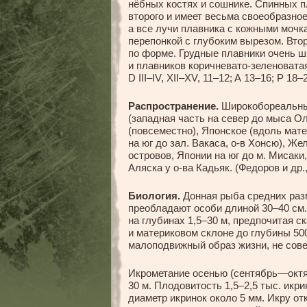
нёбных костях и сошнике. Спинных п
второго и имеет весьма своеобразное
а все лучи плавника с кожными мочк
перепонкой с глубоким вырезом. Вто
по форме. Грудные плавники очень ш
и плавников коричневато-зеленовата
D III–IV, XII–XV, 11–12; A 13–16; P 18–
Распространение.
Широкобореальный
(западная часть на север до мыса О
(повсеместно), Японское (вдоль мате
на юг до зал. Вакаса, о-в Хонсю), Ж
островов, Японии на юг до м. Мисаки
Аляска у о-ва Кадьяк. (Федоров и др.,
Биология.
Донная рыба средних разм
преобладают особи длиной 30–40 см.
на глубинах 1,5–30 м, предпочитая с
и материковом склоне до глубины 50
малоподвижный образ жизни, не сов
Икрометание осенью (сентябрь—октяб
30 м. Плодовитость 1,5–2,5 тыс. икри
диаметр икринок около 5 мм. Икру о