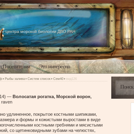
го центра морской биологии ДВО РАН
Посетителям
Это интересно
аф
Рыбы залива
Систем список
Сем40
вид126
814) —
Волосатая рогатка, Морской ворон,
a raven
но удлиненное, покрытое костными шипиками,
размера и формы и кожистыми выростами в виде
многочисленными костными гребнями и мясистыми
кий, со щетинковидными зубами на челюстях,