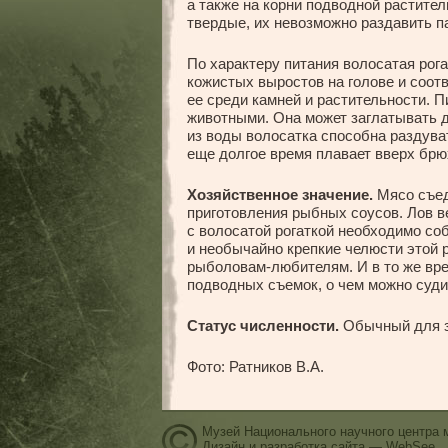
а также на корни подводной растите
твердые, их невозможно раздавить п
По характеру питания волосатая рог
кожистых выростов на голове и соот
ее среди камней и растительности. 
животными. Она может заглатывать 
из воды волосатка способна раздуват
еще долгое время плавает вверх брю
Хозяйственное значение.
Мясо съед
приготовления рыбных соусов. Лов в
с волосатой рогаткой необходимо со
и необычайно крепкие челюсти этой
рыболовам-любителям. И в то же вр
подводных съемок, о чем можно суд
Статус численности.
Обычный для з
Фото: Ратников В.А.
Музей Национального научного центра 
Дизайн и разработка сайта — WebSee