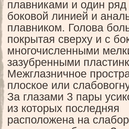
плавниками и один ря
боковой линией и анал
плавником. Голова бол
покрытая сверху и с бо
многочисленными мелк
зазубренными пластин
Межглазничное простр
плоское или слабовогну
За глазами 3 пары усик
из которых последняя
расположена на слабо