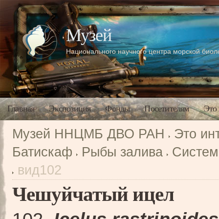
Музей
Национального научного центра морской био
Главная
Экспозиция
Фонды
Посетителям
Это
Музей ННЦМБ ДВО РАН
Это ин
Батискаф
Рыбы залива
Систем
вид102
Чешуйчатый ицел