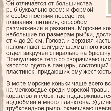
Он отличается от большинства
рыб буквально всем: и формой,
и особенностями поведения,
плавания, питания, способом
размножения и развития. Морские ко
небольшие по размерам рыбки, дост
от 4 до 20 см. Голова и верхняя част
напоминают фигурку шахматного коня
отдел закручен спирально на брюшну
Причудливое тело со сворачивающи
хвостом одето в панцирь, состоящий 
пластинок, придающих ему жесткость
В море морские коньки чаще всего в
на мелководье среди морской травы,
кораллов и губок, где поддерживаетс
водообмен и много планктона. Удлин
трубковидное рыло, оканчивающееся