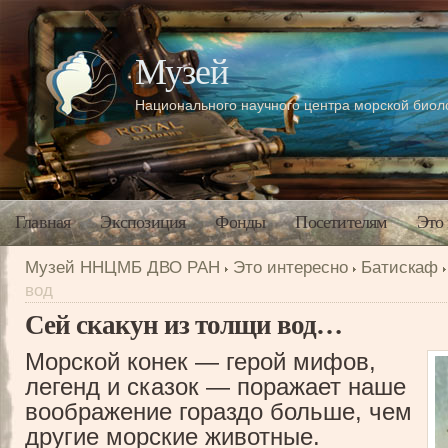
Музей
Национального научного центра морской био
Главная
Экспозиция
Фонды
Посетителям
Это
Музей ННЦМБ ДВО РАН
Это интересно
Батискаф
вод
Сей скакун из толщи вод…
Морской конек — герой мифов,
легенд и сказок — поражает наше
воображение гораздо больше, чем
другие морские животные.