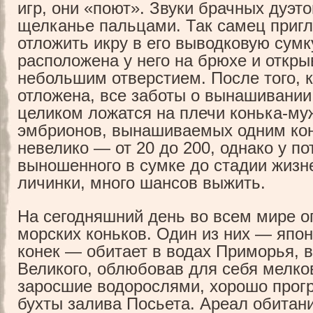
игр, они «поют». Звуки брачных дуэт
щелканье пальцами. Так самец приг
отложить икру в его выводковую сумк
расположена у него на брюхе и откры
небольшим отверстием. После того, к
отложена, все заботы о вынашивании
целиком ложатся на плечи конька-му
эмбрионов, вынашиваемых одним ко
невелико — от 20 до 200, однако у по
выношенного в сумке до стадии жизн
личинки, много шансов выжить.
На сегодняшний день во всем мире о
морских коньков. Один из них — япо
конек — обитает в водах Приморья, в
Великого, облюбовав для себя мелко
заросшие водорослями, хорошо прог
бухты залива Посьета. Ареал обитани