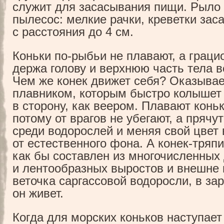
служит для засасывания пищи. Рыло 
пылесос: мелкие рачки, креветки зас
с расстояния до 4 см.
Коньки по-рыбьи не плавают, а грацио
держа голову и верхнюю часть тела в
Чем же конек движет себя? Оказывае
плавником, которым быстро колышет
в сторону, как веером. Плавают конь
потому от врагов не убегают, а прячу
среди водорослей и меняя свой цвет 
от естественного фона. А конек-тряп
как бы составлен из многочисленных
и лентообразных выростов и внешне 
веточка саргассовой водоросли, в за
он живет.
Когда для морских коньков наступае