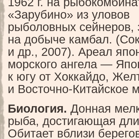
1962 г. на рыбокомбина
«Зарубино» из уловов
рыболовных сейнеров, 
на добыче камбал. (Со
и др., 2007). Ареал япо
морского ангела — Япо
к югу от Хоккайдо, Жел
и Восточно-Китайское 
Биология.
Донная мел
рыба, достигающая дли
Обитает вблизи берегов