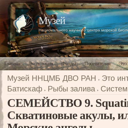
Музей
Национального научного центра морской био
Главная
Экспозиция
Фонды
Посетителям
Это
Музей ННЦМБ ДВО РАН
Это ин
Батискаф
Рыбы залива
Систем
СЕМЕЙСТВО 9. Squatin
Скватиновые акулы, и
Морские ангелы