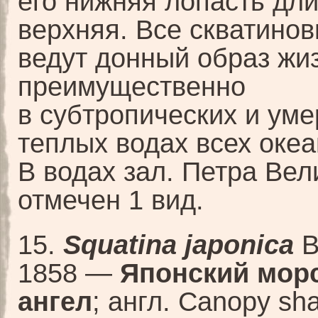
его нижняя лопасть дл
верхняя. Все скватино
ведут донный образ жи
преимущественно
в субтропических и ум
теплых водах всех океа
В водах зал. Петра Вел
отмечен 1 вид.
15.
Squatina japonica
B
1858 —
Японский мор
ангел
; англ. Canopy sha