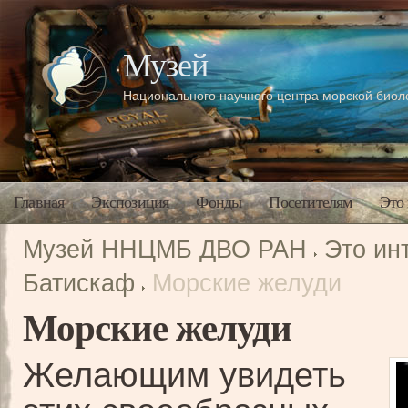
Музей
Национального научного центра морской био
Главная
Экспозиция
Фонды
Посетителям
Это
Музей ННЦМБ ДВО РАН
Это ин
Батискаф
Морские желуди
Морские желуди
Желающим увидеть