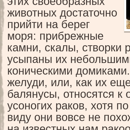
этих своеобразных
животных достаточно
прийти на берег
моря: прибрежные
камни, скалы, створки 
усыпаны их небольшим
коническими домиками
желуди, или, как их ещ
балянусы, относятся к 
усоногих раков, хотя п
виду они вовсе не похо
на известных нам рако