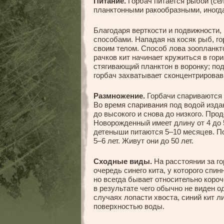
Питание.
Горбач питается рыбой (сел
планктонными ракообразными, иногд
Благодаря верткости и подвижности,
способами. Нападая на косяк рыб, го
своим телом. Способ лова зоопланкт
рачков кит начинает кружиться в гор
стягивающий планктон в воронку; по
горбач захватывает сконцентрировав
Размножение.
Горбачи спариваются 
Во время спаривания под водой издаю
до высокого и снова до низкого. Пр
Новорожденный имеет длину от 4 до 
детеныши питаются 5–10 месяцев. По
5–6 лет. Живут они до 50 лет.
Сходные виды.
На расстоянии за го
очередь синего кита, у которого спи
но всегда бывает относительно короч
в результате чего обычно не виден 
случаях лопасти хвоста, синий кит л
поверхностью воды.