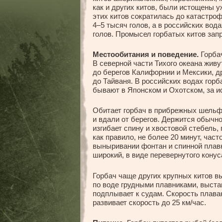
как и других китов, были истощены у
этих китов сократилась до катастро
4–5 тысяч голов, а в российских вод
голов. Промысел горбатых китов запр
Местообитания и поведение.
Горбач
В северной части Тихого океана живу
до берегов Калифорнии и Мексики, д
до Тайваня. В российских водах горб
бывают в Японском и Охотском, за 
Обитает горбач в прибрежных шельфо
и вдали от берегов. Держится обычно
изгибает спину и хвостовой стебель,
как правило, не более 20 минут, час
выныривании фонтан и спинной плав
широкий, в виде перевернутого конуса
Горбач чаще других крупных китов вы
по воде грудными плавниками, выстав
подплывает к судам. Скорость плаван
развивает скорость до 25 км/час.