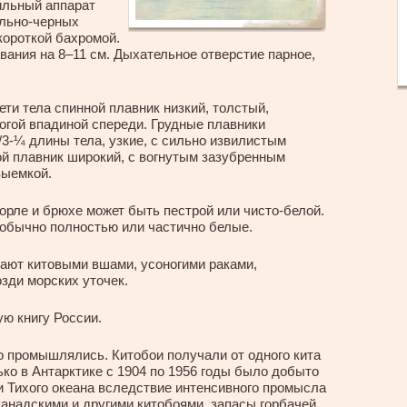
ильный аппарат
ельно-черных
короткой бахромой.
вания на 8–11 см. Дыхательное отверстие парное,
ти тела спинной плавник низкий, толстый,
логой впадиной спереди. Грудные плавники
3-¼ длины тела, узкие, с сильно извилистым
й плавник широкий, с вогнутым зазубренным
выемкой.
горле и брюхе может быть пестрой или чисто-белой.
 обычно полностью или частично белые.
тают китовыми вшами, усоногими раками,
зди морских уточек.
ую книгу России.
 промышлялись. Китобои получали от одного кита
ько в Антарктике с 1904 по 1956 годы было добыто
ти Тихого океана вследствие интенсивного промысла
канадскими и другими китобоями, запасы горбачей,