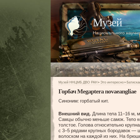
Музей
Национального научно
Главная
Экспозиция
Фонды
Музей ННЦМБ ДВО РАН
Это интересно
Батиск
Горбач Megaptera novaeangliae
Синоним: горбатый кит.
Внешний вид.
Длина тела 11–16 м, м
Самцы обычно меньше самок. Тело к
толстое. Голова относительно крупна
с 3–5 рядами крупных бородавок — 
волоском на каждой из них. На брюш