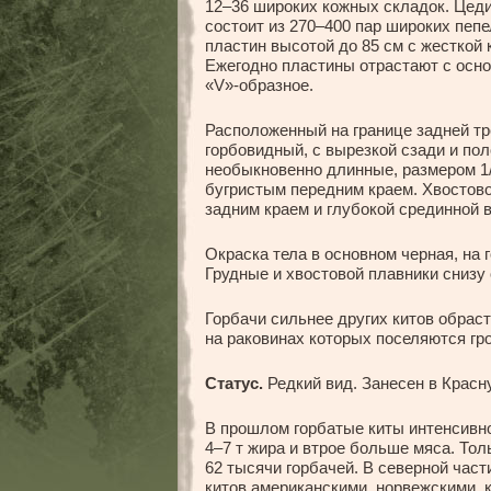
12–36 широких кожных складок. Цед
состоит из 270–400 пар широких пеп
пластин высотой до 85 см с жесткой 
Ежегодно пластины отрастают с осно
«V»-образное.
Расположенный на границе задней тре
горбовидный, с вырезкой сзади и по
необыкновенно длинные, размером 1/
бугристым передним краем. Хвостово
задним краем и глубокой срединной 
Окраска тела в основном черная, на 
Грудные и хвостовой плавники снизу
Горбачи сильнее других китов обрас
на раковинах которых поселяются гро
Статус.
Редкий вид. Занесен в Красн
В прошлом горбатые киты интенсивно
4–7 т жира и втрое больше мяса. Тол
62 тысячи горбачей. В северной час
китов американскими, норвежскими, 