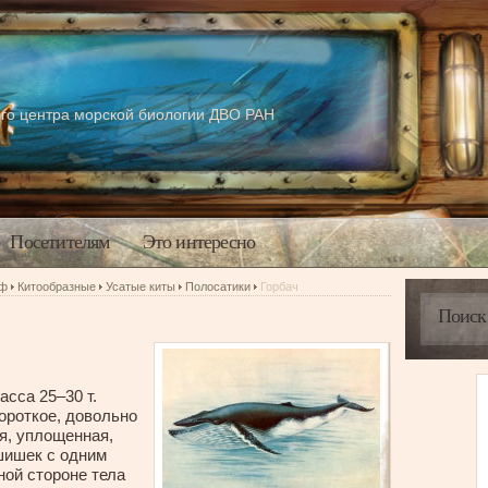
го центра морской биологии ДВО РАН
Посетителям
Это интересно
аф
Китообразные
Усатые киты
Полосатики
Горбач
асса 25–30 т.
ороткое, довольно
я, уплощенная,
шишек с одним
ной стороне тела