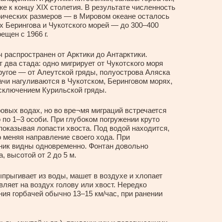
же к концу XIX столетия. В результате численность
фических размеров — в Мировом океане осталось
ах Берингова и Чукотского морей — до 300–400
ещен с 1966 г.
 распространен от Арктики до Антарктики.
т два стада: одно мигрирует от Чукотского моря
ругое — от Алеутской гряды, полуострова Аляска
ачи нагуливаются в Чукотском, Беринговом морях,
исключением Курильской гряды.
вых водах, но во вре¬мя миграций встречается
 по 1–3 особи. При глубоком погружении круто
 показывая лопасти хвоста. Под водой находится,
то меняя направление своего хода. При
ник видны одновременно. Фонтан довольно
, высотой от 2 до 5 м.
прыгивает из воды, машет в воздухе и хлопает
ляет на воздух голову или хвост. Нередко
ия горбачей обычно 13–15 км/час, при ранении