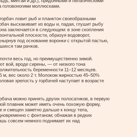
ьдь, минтай и др.), придонными и пелагическими
а головоногими моллюсками.
 горбач ловит рыб и планктон своеобразными
рбач выскакивает из воды и, падая, глушит рыбу
она заключается в следующем: в зоне скопления
изонтальной плоскости, образуя водоворот,
днырнув под основание воронки с открытой пастью,
шихся там рачков.
почти весь год, но преимущественно зимой.
т вой, вроде сирены, — от низкого тона
одолжительность беременности 11–12 месяцев.
5 м, вес около 2 т. Молоком жирностью 45–50%
ловая зрелость у горбачей наступает в возрасте
рбача можно принять других полосатиков, в первую
нной плавник может иметь очень похожую форму,
е и смещен заметно дальше к концу тела,
одновременно с фонтаном; обнажая в редких
ишь совсем немного поднимает их над