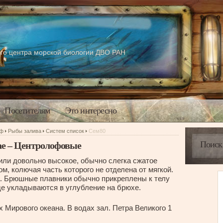
го центра морской биологии ДВО РАН
Посетителям
Это интересно
аф
Рыбы залива
Систем список
Сем80
e – Центролофовые
или довольно высокое, обычно слегка сжатое
, колючая часть которого не отделена от мягкой.
а. Брюшные плавники обычно прикреплены к телу
де укладываются в углубление на брюхе.
 Мирового океана. В водах зал. Петра Великого 1