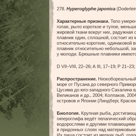
278.
Hyperoglyphe japonica
(Doderlei
Характерные признаки.
Тело умерен
голая, рыло короткое и тупое, меньш
жировой ткани вокруг них, радужная 
плавник один, сплошной, состоит из 
относительно короткие, одинаковой 
плавник относительно небольшой, за
у молоди. Брюшные плавники имеютс
D VII–VIII, 22–26; A III, 17–19; P 21–23
Распространение.
Низкобореальный 
море от Пусана до северного Приморь
Цусима до юго-западного Сахалина вд
Великанов и др., 2004; Колпаков, 200
островов и Японии (Линдберг, Красюк
Биология.
Крупная рыба, достигающа
гипероглифа ведёт пелагический обр
водорослями и другими плавающими 
в придонных слоях над материковым 
Их пища состоит из мелких рыб, гол