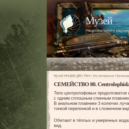
Музей
Национального научно
Главная
Экспозиция
Фонды
Музей ННЦМБ ДВО РАН
Это интересно
Батиск
СЕМЕЙСТВО 80. Centrolophida
Тело центролофовых продолговатое 
с одним сплошным спинным плавником
В анальном плавнике 3 колючих луч
тонкой перепонкой и в сложенном ви
Обитают в тёплых и умеренных водах
вид.