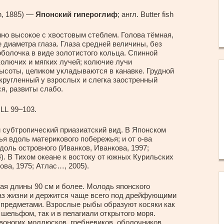
n, 1885) —
Японский гипероглиф
; англ. Butter fish
но высокое с хвостовым стеблем. Голова тёмная,
е диаметра глаза. Глаза средней величины, без
оболочка в виде золотистого кольца. Спинной
колючих и мягких лучей; колючие лучи
высоты, целиком укладываются в канавке. Грудной
кругленный у взрослых и слегка заостренный
я, развиты слабо.
; LL 99–103.
субтропический приазиатский вид. В Японском
я вдоль материкового побережья; и от о-ва
оль островного (Иванков, Иванкова, 1997;
4). В Тихом океане к востоку от южных Курильских
ова, 1975; Атлас…, 2005).
я длины 90 см и более. Молодь японского
аз жизни и держится чаще всего под дрейфующими
предметами. Взрослые рыбы образуют косяки как
шельфом, так и в пелагиали открытого моря.
овоногих моллюсков, гребневиков, оболочников