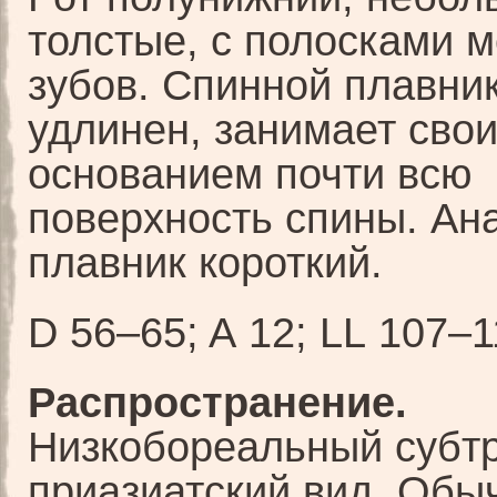
толстые, с полосками 
зубов. Спинной плавни
удлинен, занимает сво
основанием почти всю
поверхность спины. Ан
плавник короткий.
D 56–65; A 12; LL 107–1
Распространение.
Низкобореальный субт
приазиатский вид. Обы