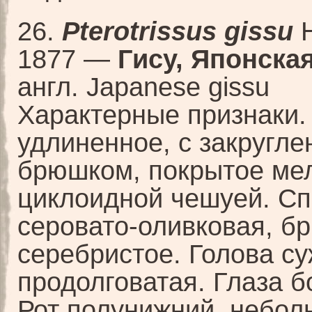
26.
Pterotrissus gissu
H
1877 —
Гису, Японская
англ. Japanese gissu
Характерные признаки.
удлиненное, с закругл
брюшком, покрытое ме
циклоидной чешуей. С
серовато-оливковая, б
серебристое. Голова с
продолговатая. Глаза 
Рот полунижний, небол