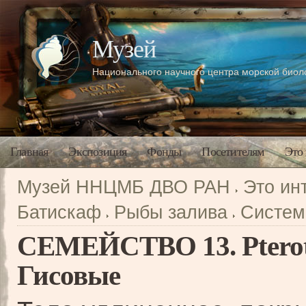
Музей
Национального научного центра морской био
Главная
Экспозиция
Фонды
Посетителям
Это
Музей ННЦМБ ДВО РАН
Это ин
Батискаф
Рыбы залива
Систем
СЕМЕЙСТВО 13. Pterotr
Гисовые