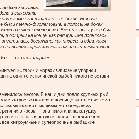
 лодкой вздулась,
дила и выходила,
да потоками скатывалась с ее боков. Вся она
 нее были темно-фиолетовые, а полосы на боках
окими и нежно-сиреневыми. Вместо носа у нее был
а, и острый на конце, как рапира. Она поднялась
 опустилась, бесшумно, как пловец, и едва ушел
ий на лезвие серпа, как леса начала стремительно
дки, — сказал старик».
мингуэя «Старик и море»? Описание упорной
ин на один) с исполинской рыбой никого не оставит
зменилось многое. В наши дни ловля крупных рыб
тям и хитростям которого посвящены толстые тома
астиковый катер с мощным мотором, леску
 раня их в кровь — она намотана на катушку
арлин и теперь зачастую выходит победителем
на все хитроумные и суперпрочные рыбацкие