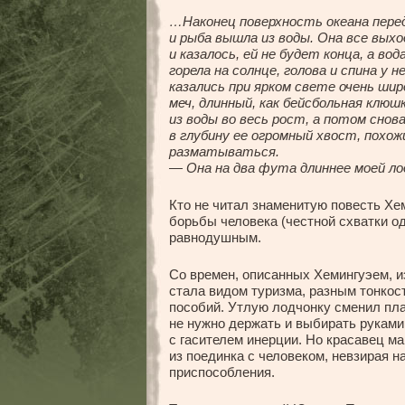
…Наконец поверхность океана перед
и рыба вышла из воды. Она все выхо
и казалось, ей не будет конца, а во
горела на солнце, голова и спина у
казались при ярком свете очень шир
меч, длинный, как бейсбольная клюшк
из воды во весь рост, а потом снова
в глубину ее огромный хвост, похож
разматываться.
— Она на два фута длиннее моей ло
Кто не читал знаменитую повесть Хе
борьбы человека (честной схватки од
равнодушным.
Со времен, описанных Хемингуэем, и
стала видом туризма, разным тонкос
пособий. Утлую лодчонку сменил пл
не нужно держать и выбирать руками,
с гасителем инерции. Но красавец м
из поединка с человеком, невзирая 
приспособления.