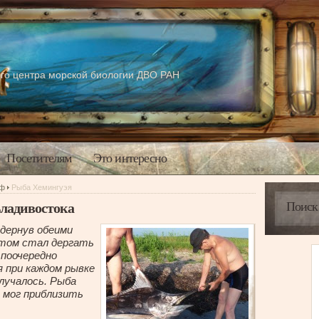
го центра морской биологии ДВО РАН
Посетителям
Это интересно
аф
Рыба Хемингуэя
Владивостока
о дернув обеими
потом стал дергать
 поочередно
я при каждом рывке
олучалось. Рыба
е мог приблизить