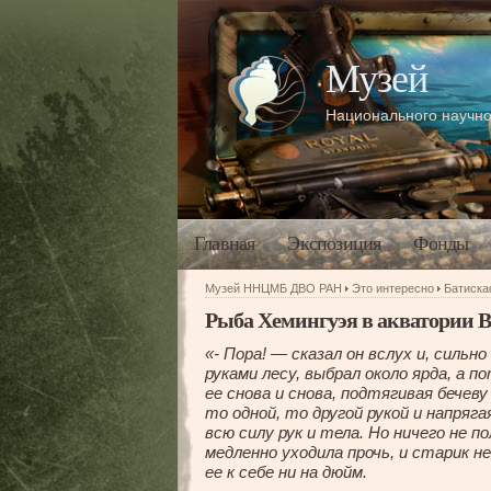
Музей
Национального научно
Главная
Экспозиция
Фонды
Музей ННЦМБ ДВО РАН
Это интересно
Батиск
Рыба Хемингуэя в акватории 
«- Пора! — сказал он вслух и, сильн
руками лесу, выбрал около ярда, а 
ее снова и снова, подтягивая бечеву
то одной, то другой рукой и напряга
всю силу рук и тела. Но ничего не п
медленно уходила прочь, и старик н
ее к себе ни на дюйм.