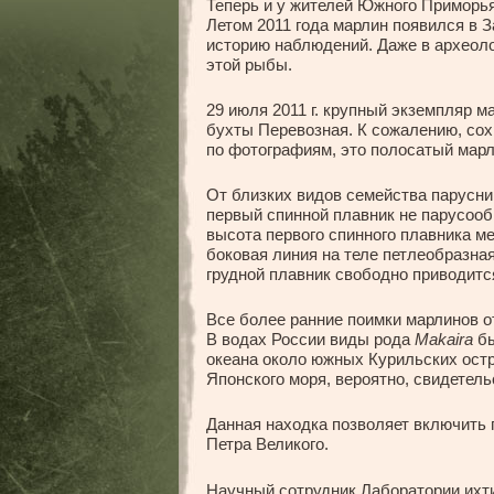
Теперь и у жителей Южного Приморь
Летом 2011 года марлин появился в З
историю наблюдений. Даже в археоло
этой рыбы.
29 июля 2011 г. крупный экземпляр м
бухты Перевозная. К сожалению, сохр
по фотографиям, это полосатый мар
От близких видов семейства парусни
первый спинной плавник не парусоо
высота первого спинного плавника м
боковая линия на теле петлеобразная
грудной плавник свободно приводится
Все более ранние поимки марлинов о
В водах России виды рода
Makaira
бы
океана около южных Курильских остр
Японского моря, вероятно, свидетель
Данная находка позволяет включить 
Петра Великого.
Научный сотрудник Лаборатории ихт