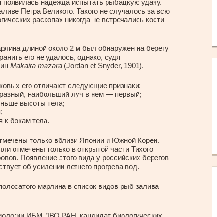
я появилась надежда испытать рыбацкую удачу.
аливе Петра Великого. Такого не случалось за всю
гических раскопах никогда не встречались кости
арлина длиной около 2 м был обнаружен на берегу
анить его не удалось, однако, судя
лин
Makaira mazara
(Jordan et Snyder, 1901).
ковых его отличают следующие признаки:
бразный, наибольший луч в нем — первый;
еньше высоты тела;
;
 к бокам тела.
тмечены только вблизи Японии и Южной Кореи.
ли отмечены только в открытой части Тихого
овов. Появление этого вида у российских берегов
ствует об усилении летнего прогрева вод.
полосатого марлина в список видов рыб залива
иологии ИБМ ДВО РАН, кандидат биологических