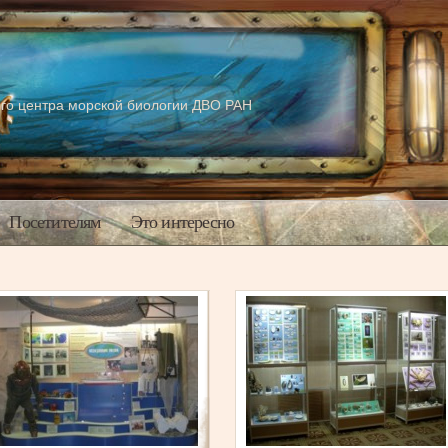
го центра морской биологии ДВО РАН
Посетителям
Это интересно