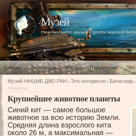
Музей
Национального научного центра морской био
Главная
Экспозиция
Фонды
Посетителям
Это
Музей ННЦМБ ДВО РАН
Это интересно
Батискаф
планеты
Крупнейшее животное планеты
Синий кит — самое большое
животное за всю историю Земли.
Средняя длина взрослого кита
около 26 м, а максимальная —