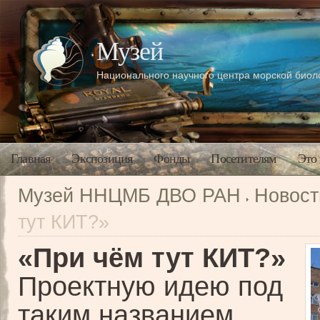
Музей
Национального научного центра морской био
Главная
Экспозиция
Фонды
Посетителям
Это
Музей ННЦМБ ДВО РАН
Новост
тут КИТ?»
«При чём тут КИТ?»
Проектную идею под
таким названием