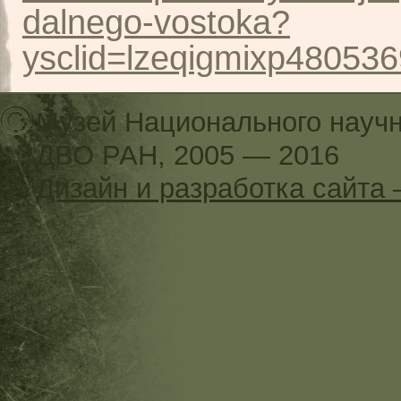
dalnego-vostoka?
ysclid=lzeqigmixp48053
Музей Национального научн
ДВО РАН, 2005 — 2016
Дизайн и разработка сайт